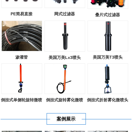
PE简易直接
网式过滤器
叠片式过滤器
渗灌管
美国万美T3喷头
美国万美Lx3喷头
倒挂式单侧轮旋转微喷
倒挂式旋转雾化微喷
倒挂式折射雾化微喷头
案例展示