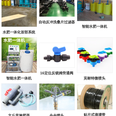
自动反冲洗叠片过滤器
智能水肥一体机
水肥一体化首部系统
16定位反锁姆旁通阀
智能水肥一体机
宾耐特微喷头
贴片式滴灌带
文丘里施肥器
合金喷头