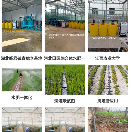
湖北昭君镇青脆李基地
河北田园综合体水肥一
江西农业大学
体化项目
水肥一体化
滴灌管应用
滴灌示范图