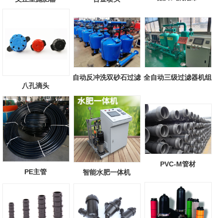
自动反冲洗双砂石过滤
全自动三级过滤器机组
八孔滴头
器
PVC-M管材
PE主管
智能水肥一体机