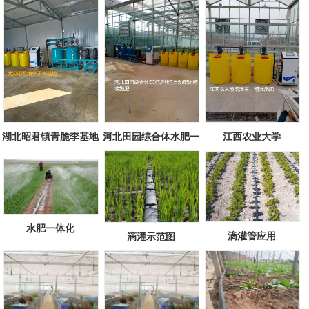
湖北昭君镇青脆李基地
河北田园综合体水肥一
江西农业大学
体化项目
水肥一体化
滴灌管应用
滴灌示范图