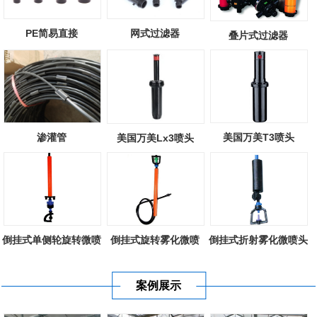
PE简易直接
网式过滤器
叠片式过滤器
渗灌管
美国万美T3喷头
美国万美Lx3喷头
倒挂式单侧轮旋转微喷
倒挂式旋转雾化微喷
倒挂式折射雾化微喷头
案例展示