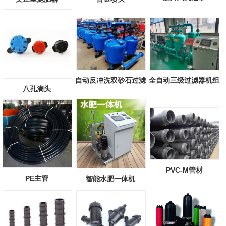
自动反冲洗双砂石过滤
全自动三级过滤器机组
八孔滴头
器
PVC-M管材
PE主管
智能水肥一体机