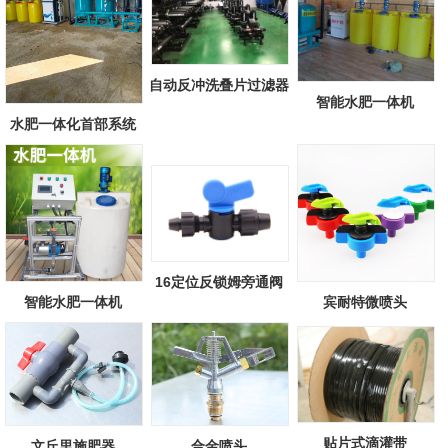
自动反冲洗叠片过滤器
智能水肥一体机
水肥一体化首部系统
16定位反锁姆旁通阀
智能水肥一体机
宾耐特微喷头
贴片式滴灌带
文丘里施肥器
合金喷头